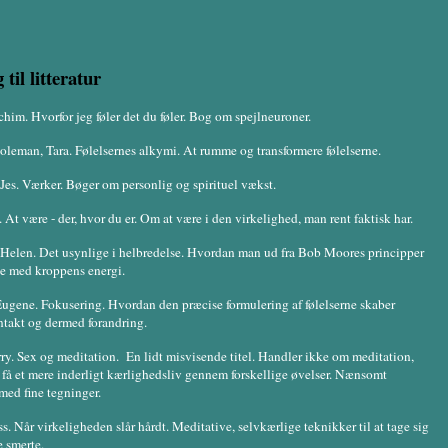
 til litteratur
chim. Hvorfor jeg føler det du føler. Bog om spejlneuroner.
leman, Tara. Følelsernes alkymi. At rumme og transformere følelserne.
 Jes. Værker. Bøger om personlig og spirituel vækst.
. At være - der, hvor du er. Om at være i den virkelighed, man rent faktisk har.
Helen. Det usynlige i helbredelse. Hvordan man ud fra Bob Moores principper
e med kroppens energi.
ugene. Fokusering. Hvordan den præcise formulering af følelserne skaber
takt og dermed forandring.
erry. Sex og meditation. En lidt misvisende titel. Handler ikke om meditation,
få et mere inderligt kærlighedsliv gennem forskellige øvelser. Nænsomt
 med fine tegninger.
ss. Når virkeligheden slår hårdt. Meditative, selvkærlige teknikker til at tage sig
e smerte.