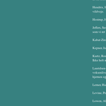
Hendrix, H
vildveje.
Hostrup, H
Jeffers, S
som vi ret 
Kabat-Zin
Kepner, Ja
Kurtz, Ro
Ikke helt 
Lauridsen-
voksenliv
hjernen og
Lerner, Ha
Levine, Pe
Lowen, Ale