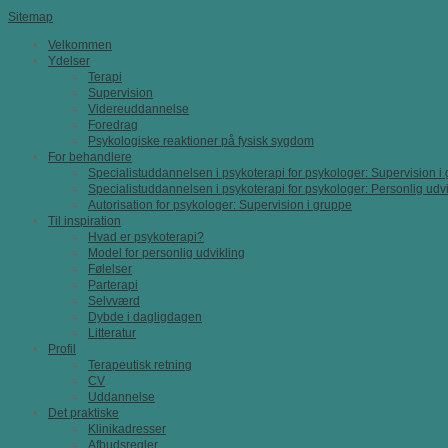
Sitemap
Velkommen
Ydelser
Terapi
Supervision
Videreuddannelse
Foredrag
Psykologiske reaktioner på fysisk sygdom
For behandlere
Specialistuddannelsen i psykoterapi for psykologer: Supervision i
Specialistuddannelsen i psykoterapi for psykologer: Personlig udvi
Autorisation for psykologer: Supervision i gruppe
Til inspiration
Hvad er psykoterapi?
Model for personlig udvikling
Følelser
Parterapi
Selvværd
Dybde i dagligdagen
Litteratur
Profil
Terapeutisk retning
CV
Uddannelse
Det praktiske
Klinikadresser
Afbudsregler