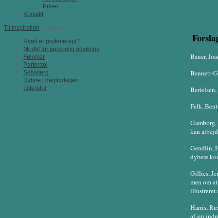
Priser
Kontakt
/ Litteratur
Til inspiration
Forslag
Hvad er psykoterapi?
Model for personlig udvikling
Bauer, Joa
Følelser
Parterapi
Bennett-Go
Selvværd
Dybde i dagligdagen
Litteratur
Bertelsen,
Falk, Bent
Gamborg, 
kan arbejd
Gendlin, E
dybere kon
Gillies, J
men om at 
illustreret
Harris, Ru
af sin indr