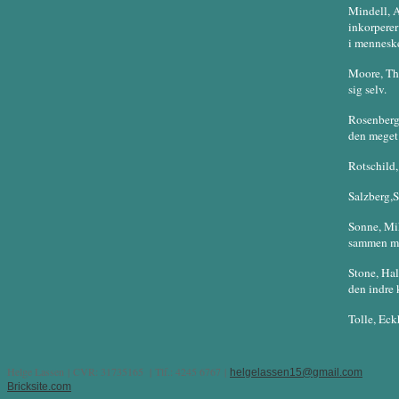
Mindell, A
inkorperer
i mennesk
Moore, Th
sig selv.
Rosenberg,
den meget 
Rotschild,
Salzberg,S
Sonne, Mik
sammen me
Stone, Hal
den indre k
Tolle, Eck
Helge Lassen | CVR: 31735165 | Tlf.: 4245 6767 |
helgelassen15@gmail.com
Bricksite.com