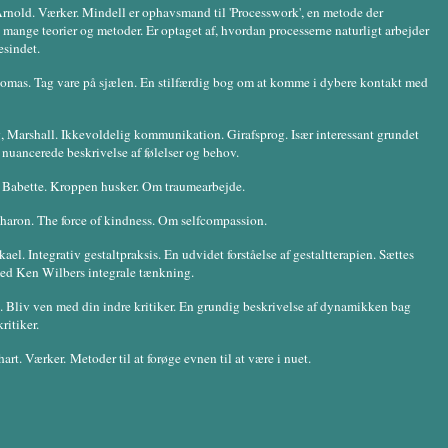
rnold. Værker. Mindell er ophavsmand til 'Processwork', en metode der
 mange teorier og metoder. Er optaget af, hvordan processerne naturligt arbejder
esindet.
omas. Tag vare på sjælen. En stilfærdig bog om at komme i dybere kontakt med
 Marshall. Ikkevoldelig kommunikation. Girafsprog. Især interessant grundet
nuancerede beskrivelse af følelser og behov.
 Babette. Kroppen husker. Om traumearbejde.
haron. The force of kindness. Om selfcompassion.
ael. Integrativ gestaltpraksis. En udvidet forståelse af gestaltterapien. Sættes
d Ken Wilbers integrale tænkning.
. Bliv ven med din indre kritiker. En grundig beskrivelse af dynamikken bag
ritiker.
hart. Værker. Metoder til at forøge evnen til at være i nuet.