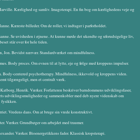
arville. Kærlighed og samliv. Imagoterapi. En fin bog om kærlighedens veje og
anne. Kæreste-billeder. Om de roller, vi indtager i parforholdet.
usanne. Se uvisheden i øjnene. At kunne møde det ukendte og uforudsigelige liv,
beset står over for hele tiden.
n, Jon. Bevidst nærvær. Standardværket om mindfulness.
mes. Body proces. Om evnen til at lytte, eje og følge med kroppens impulser.
n. Body-centered psychotherapy. Mindfulness, ikkevold og kroppens viden.
nemt tilgængeligt, men et centralt værk.
Katborg, Henrik. Værker. Forfatteren beskriver barndommens udviklingsfaser,
ets udviklingsmuligheder og sammenkobler med deb nyere videnskab om
 fysikken.
rriet. Vredens dans. Om at bruge sin vrede konstruktivt.
ter. Værker. Grundbøger om arbejdet med traumer.
xander. Værker. Bioenergetikkens fader. Klassisk kropsterapi.