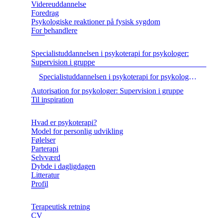
Videreuddannelse
Foredrag
Psykologiske reaktioner på fysisk sygdom
For behandlere
Specialistuddannelsen i psykoterapi for psykologer:
Supervision i gruppe
Specialistuddannelsen i psykoterapi for psykologer: Personlig udvikling i gruppe
Autorisation for psykologer: Supervision i gruppe
Til inspiration
Hvad er psykoterapi?
Model for personlig udvikling
Følelser
Parterapi
Selvværd
Dybde i dagligdagen
Litteratur
Profil
Terapeutisk retning
CV