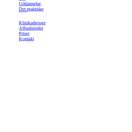
Uddannelse
Det praktiske
Klinikadresser
Afbudsregler
Priser
Kontakt
Personlig
udvikling
i
gruppe
v.
Helge
Lassen
Cand.