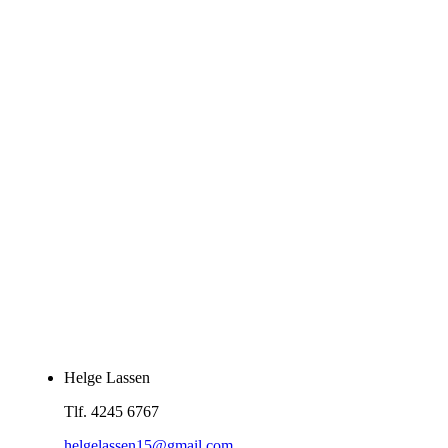
Psykologi.
2012-
2016.
Supervision
v. cand.
psych.
Mikael
Sonne.
2010-
2014:
Diverse
kurser på
Vækstcenteret
i Nr.
Snede.
Helge Lassen
Tlf. 4245 6767
helgelassen15@gmail.com