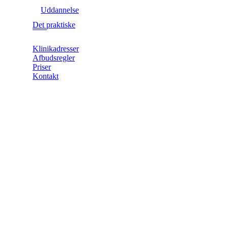
Uddannelse
Det praktiske
Klinikadresser
Afbudsregler
Priser
Kontakt
1979-
1980.
Kurser i
gensidig
terapi v.
cand.
psych.
Klaus
Gormsen
1985-
1990: