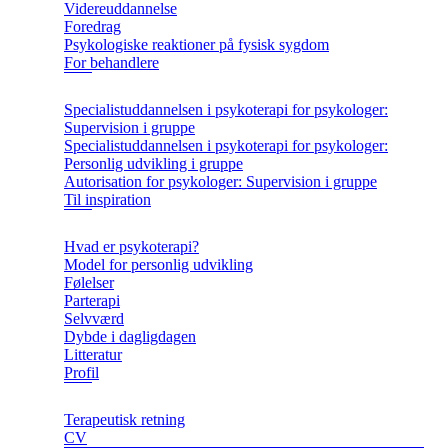
Videreuddannelse
Foredrag
Psykologiske reaktioner på fysisk sygdom
For behandlere
Specialistuddannelsen i psykoterapi for psykologer:
Supervision i gruppe
Specialistuddannelsen i psykoterapi for psykologer:
Personlig udvikling i gruppe
Autorisation for psykologer: Supervision i gruppe
Til inspiration
Hvad er psykoterapi?
Model for personlig udvikling
Følelser
Parterapi
Selvværd
Dybde i dagligdagen
Litteratur
Profil
Terapeutisk retning
CV